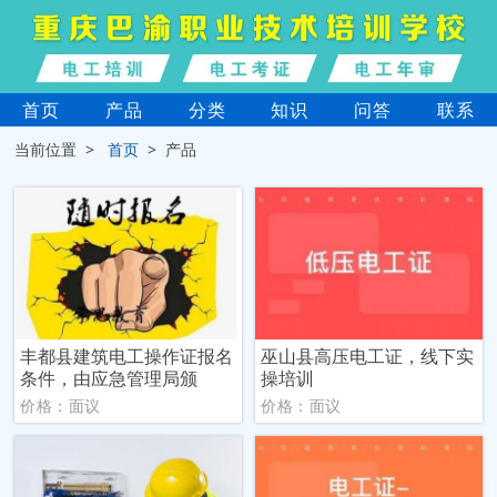
首页
产品
分类
知识
问答
联系
当前位置 >
首页
> 产品
丰都县建筑电工操作证报名
巫山县高压电工证，线下实
条件，由应急管理局颁
操培训
价格：面议
价格：面议