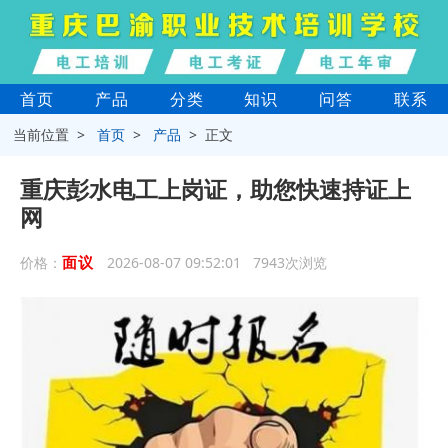
首页
产品
分类
知识
问答
联系
当前位置 >
首页
>
产品
> 正文
重庆彭水电工上岗证，助您快速持证上
网
面议
价格：
2026-08-07 09:52:01 7943次浏览