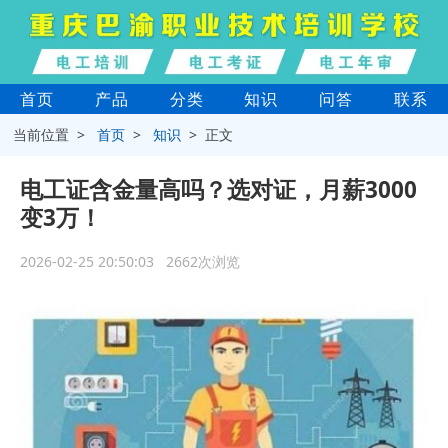
首页
产品
分类
知识
问答
联系
当前位置 >
首页
>
知识
> 正文
电工证含金量高吗？选对证，月薪3000
变3万！
2026-02-25 20:50:03 2662次浏览