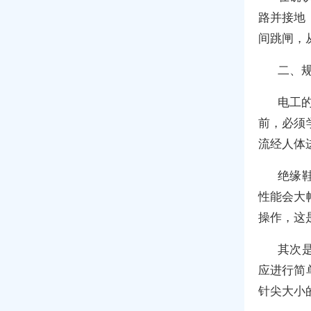
路并接地
间跳闸，
二、
电工的
前，必须
流经人体
绝缘
性能会大
操作，这
其次
应进行简
针尖大小