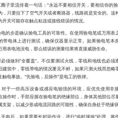
工圈子里流传着一句话：“永远不要相信开关，要相信你的验
为，只要拉下了空气开关或者断路器，线路就是安全的。这
为开关可能存在触点粘连或接线错误的情况。
验电的步是确认验电工具的可靠性。在使用验电笔或万用表
的带电体上进行测试，确保仪器显示正常。如果验电笔本
万用表电池没电，那么错误的测量结果将直接威胁生命。
时必须做到“全覆盖”。不仅要测试火线，零线和地线也必须
旧建筑中，零线带电的情况屡见不鲜，如果只测火线而忽略
生触电事故。“先验电，后操作”是电工的铁律。
，对于一些高压设备或感应电较强的环境，应优先使用非
在操作时，手部应握在验电笔的绝缘部位，身体其他部位尽
属支架，以减少形成电流回路的可能性，确保自身处于绝缘
认无电后，如果需要长时间作业，进行“临时接地”处理。将