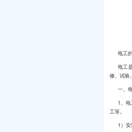
电工
电工
修、试验
一、
1、
工等。
1）安