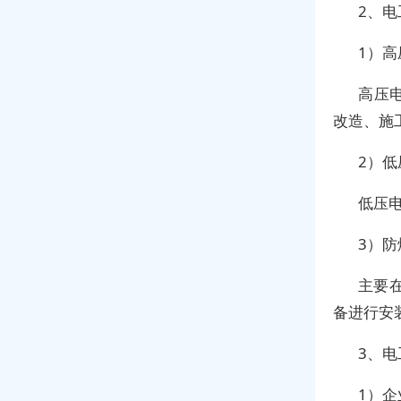
2、
1）高
高压
改造、施
2）低
低压
3）防
主要
备进行安
3、
1）企