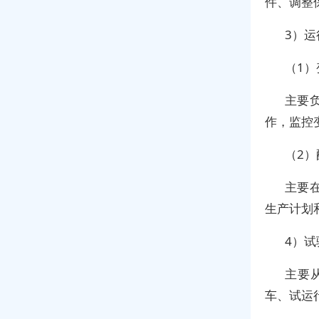
件、调整
3）运
（1
主要负
作，监控
（2
主要
生产计划
4）试
主要
车、试运