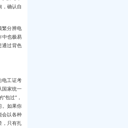
询，确认自
频繁分辨电
作中也极易
想通过背色
的电工证考
从国家统一
“包过”，
习。如果你
能会以各种
径，只有扎