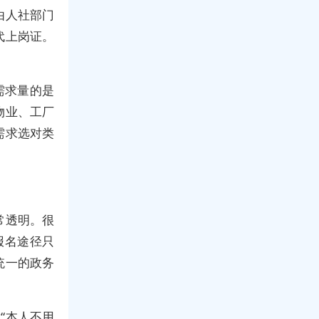
由人社部门
代上岗证。
需求量的是
物业、工厂
需求选对类
常透明。很
报名途径只
统一的政务
“本人不用