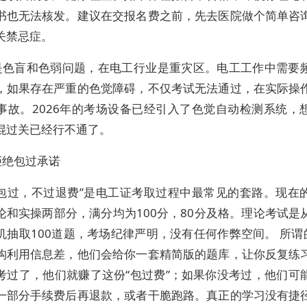
书也无法核发。建议在交报名费之前，先去医院做个简单咨
关禁忌症。
是色盲和色弱问题，在电工行业是重灾区。电工工作中需要
，如果存在严重的色觉障碍，不仅考试无法通过，在实际操
事故。2026年的考场设备已经引入了色觉自动检测系统，
混过关已经行不通了。
拒绝包过承诺
试包过，不过退费”是电工证考取过程中最常见的套路。现在
论和实操两部分，满分均为100分，80分及格。理论考试是
机抽取100道题，考场纪律严明，没有任何作弊空间。 所谓的
构利用信息差，他们会给你一套精简版的题库，让你反复练
考过了，他们就赚了这份“包过费”；如果你没考过，他们可
一部分手续费后再退款，或者干脆跑路。真正的学习没有捷