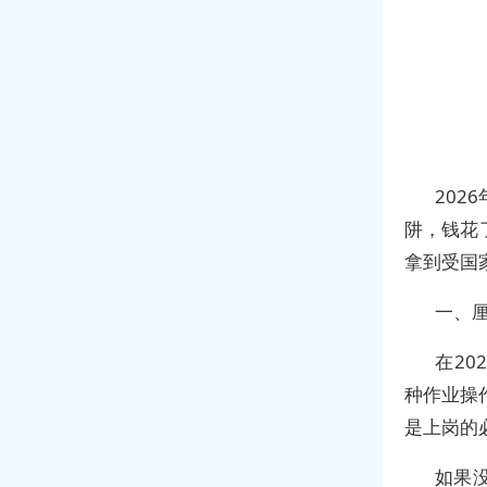
20
阱，钱花
拿到受国
一、
在2
种作业操
是上岗的
如果