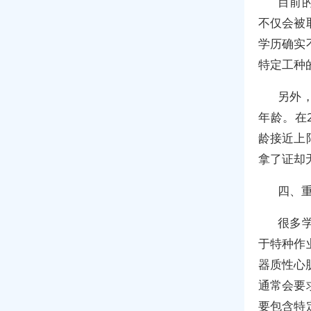
目前
不仅会被
学历确实
特定工种
另外
年龄。在
龄接近上
拿了证却
四、
很多
于特种作
器质性心
通常会要
要包含特