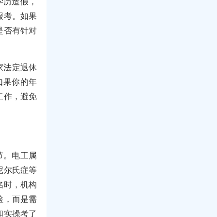
学历造假，
报考。如果
是否有针对
家法定退休
如果你的年
工作，避免
节。电工属
尼尔氏症等
名时，机构
检，而是需
和实操考了