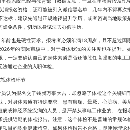
的审核系统已经与教育部门数据互联，一旦在审核阶段发现
取消报名资格，还可能被列入诚信黑名单，几年内不得再次
不达标，建议先通过正规途径提升学历，或者咨询当地政策
的豁免条件，切勿以身试法去办假学历。
，年龄也是硬性要求。报考者必须年满18周岁，且不超过国
2026年的实际审核中，对于身体状况的关注度也在提升。
限，一定要确认自己的身体素质是否还能胜任高强度的电工
无法通过企业的入职体检。
重视体检环节
学员认为报名交了钱就万事大吉，却忽略了体检这个关键细
业，对身体素质有特殊要求。患有癫痫、晕厥、心脏病、美
脏病或神经系统疾病的人员，是严禁从事电工作业的。 在报
求提供近期的体检报告。注意，这个体检不是普通的常规体
定项目的职业健康检查。如果体检报告不合格，即便你理论