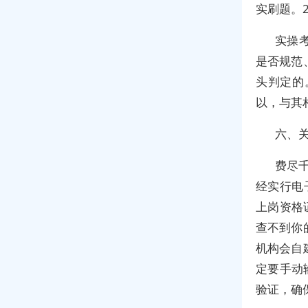
实刷题。
实操
是否规范
头判定的
以，与其
六、
费尽
经实行电
上岗资格
查不到你
机构会自
定要手动
验证，确