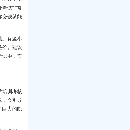
业考试非常
你交钱就能
地。有些小
差价。建议
考试中，实
术培训考核
单，会引导
了巨大的隐