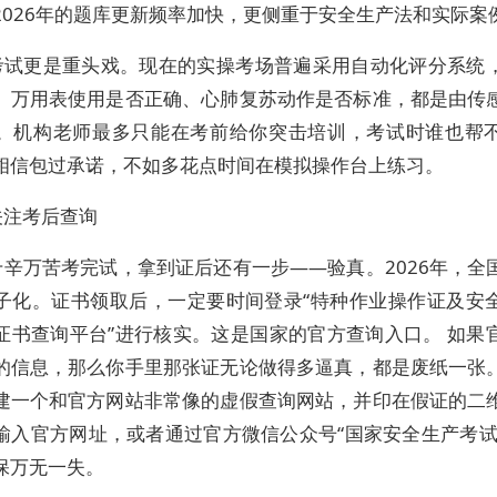
2026年的题库更新频率加快，更侧重于安全生产法和实际案
考试更是重头戏。现在的实操考场普遍采用自动化评分系统
、万用表使用是否正确、心肺复苏动作是否标准，都是由传
。机构老师最多只能在考前给你突击培训，考试时谁也帮
相信包过承诺，不如多花点时间在模拟操作台上练习。
关注考后查询
千辛万苦考完试，拿到证后还有一步——验真。2026年，全
子化。证书领取后，一定要时间登录“特种作业操作证及安
证书查询平台”进行核实。这是国家的官方查询入口。 如果
的信息，那么你手里那张证无论做得多逼真，都是废纸一张
建一个和官方网站非常像的虚假查询网站，并印在假证的二
输入官方网址，或者通过官方微信公众号“国家安全生产考试
保万无一失。