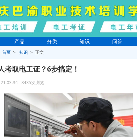
产品
分类
知识
问答
>
首页
>
知识
> 正文
人考取电工证？6步搞定！
3 21:03:34 3435次浏览